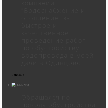
компании
"Водоснабжение и
отопление" за
быстрое и
качественное
проведение работ
по обустройству
водопровода в моей
дачи в Одинцово.
- Диана
Обращался по
поводу обустройства