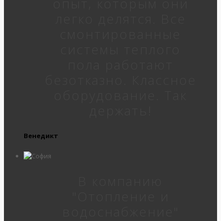
опыт, которым они
легко делятся. Все
смонтированные
системы теплого
пола работают
безотказно. Классное
оборудование. Так
держать!
Венедикт
В компанию
"Отопление и
водоснабжение"