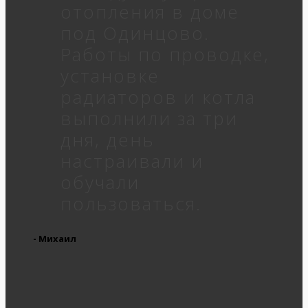
отопления в доме
под Одинцово.
Работы по проводке,
установке
радиаторов и котла
выполнили за три
дня, день
настраивали и
обучали
пользоваться.
- Михаил