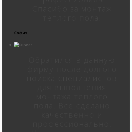
Спасибо за монтаж
теплого пола!
София
Обратился в данную
фирму после долгого
поиска специалистов
для выполнения
монтажа теплого
пола. Все сделано
качественно и
профессионально.