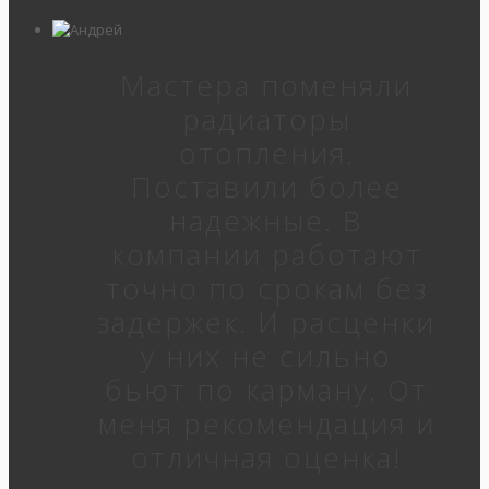
Мастера поменяли
радиаторы
отопления.
Поставили более
надежные. В
компании работают
точно по срокам без
задержек. И расценки
у них не сильно
бьют по карману. От
меня рекомендация и
отличная оценка!