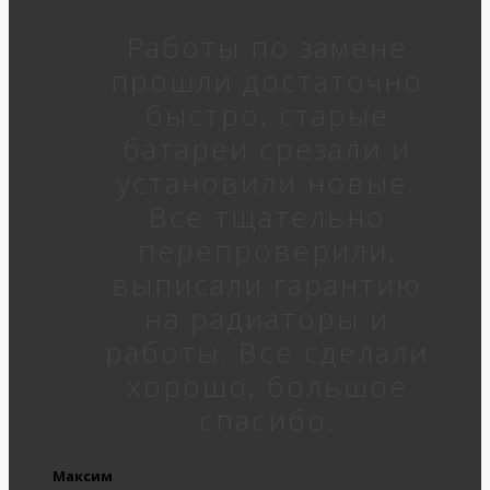
Работы по замене
прошли достаточно
быстро, старые
батареи срезали и
установили новые.
Все тщательно
перепроверили,
выписали гарантию
на радиаторы и
работы. Все сделали
хорошо, большое
спасибо.
Максим