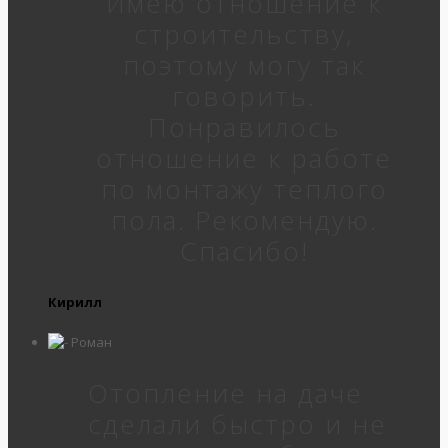
Имею отношение к
строительству,
поэтому могу так
говорить.
Понравилось
отношение к работе
по монтажу теплого
пола. Рекомендую.
Спасибо!
Кирилл
Отопление на даче
сделали быстро и не