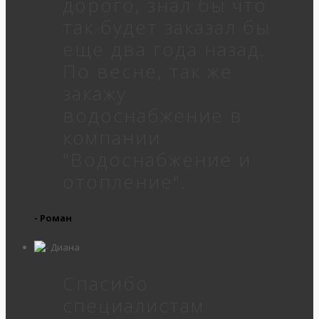
дорого, знал бы что
так будет заказал бы
еще два года назад.
По весне, так же
закажу
водоснабжение в
компании
"Водоснабжение и
отопление".
- Роман
Спасибо
специалистам