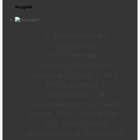
Андрей
С ребятами из
компании
"Отопление и
водоснабжение"
знаком более 5 лет.
Мы сделали 7
объектов - в
основном, частные
дома. Что нравится -
это грамотные
инженеры и большой