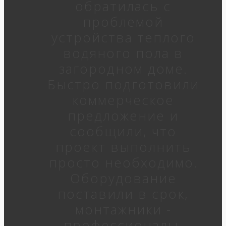
обратилась с
проблемой
устройства теплого
водяного пола в
загородном доме.
Быстро подготовили
коммерческое
предложение и
сообщили, что
проект выполнить
просто необходимо.
Оборудование
поставили в срок,
монтажники -
профессионалы.