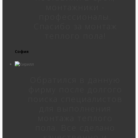
монтажники -
профессионалы.
Спасибо за монтаж
теплого пола!
София
Обратился в данную
фирму после долгого
поиска специалистов
для выполнения
монтажа теплого
пола. Все сделано
качественно и