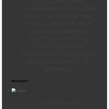
это грамотные
инженеры и большой
опыт, которым они
легко делятся. Все
смонтированные
системы теплого
пола работают
безотказно. Классное
оборудование. Так
держать!
Венедикт
В компанию