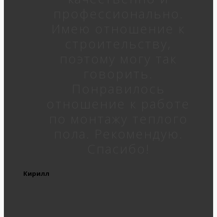
профессионально.
Имею отношение к
строительству,
поэтому могу так
говорить.
Понравилось
отношение к работе
по монтажу теплого
пола. Рекомендую.
Спасибо!
Кирилл