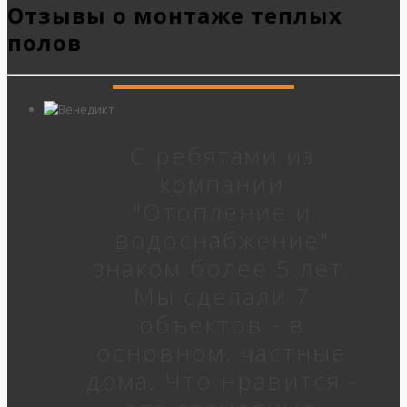
Отзывы о монтаже теплых
полов
С ребятами из
компании
"Отопление и
водоснабжение"
знаком более 5 лет.
Мы сделали 7
объектов - в
основном, частные
дома. Что нравится -