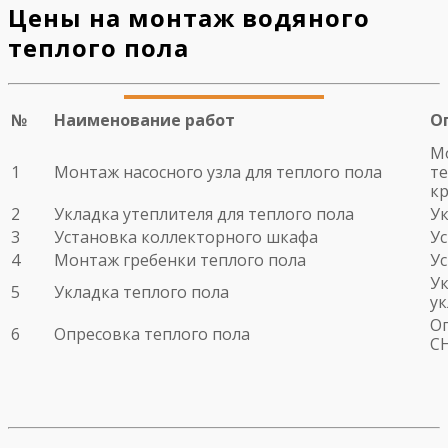
Цены на монтаж водяного
теплого пола
№
Наименование работ
О
Мо
1
Монтаж насосного узла для теплого пола
те
кр
2
Укладка утеплителя для теплого пола
Ук
3
Установка коллекторного шкафа
У
4
Монтаж гребенки теплого пола
У
Ук
5
Укладка теплого пола
у
Оп
6
Опресовка теплого пола
С