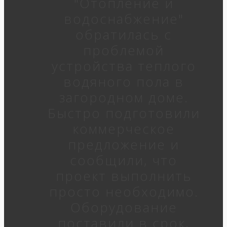
"Отопление и
водоснабжение"
обратилась с
проблемой
устройства теплого
водяного пола в
загородном доме.
Быстро подготовили
коммерческое
предложение и
сообщили, что
проект выполнить
просто необходимо.
Оборудование
поставили в срок,